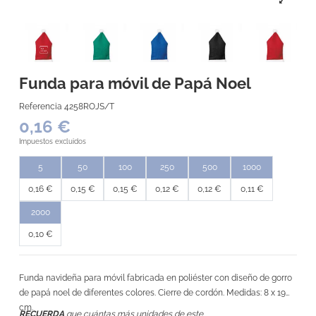
Funda para móvil de Papá Noel
Referencia
4258ROJS/T
0,16 €
Impuestos excluidos
5
50
100
250
500
1000
0,16 €
0,15 €
0,15 €
0,12 €
0,12 €
0,11 €
2000
0,10 €
Funda navideña para móvil fabricada en poliéster con diseño de gorro
de papá noel de diferentes colores. Cierre de cordón. Medidas: 8 x 19
cm.
RECUERDA
que cuántas más unidades de este