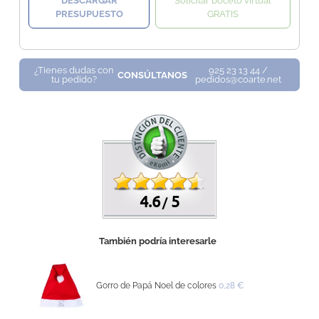
DESCARGAR
Solicitar boceto virtual
PRESUPUESTO
GRATIS
¿Tienes dudas con
925 23 13 44 /
CONSÚLTANOS
tu pedido?
pedidos@coarte.net
4.6
5
/
También podría interesarle
Gorro de Papá Noel de colores
0,28 €