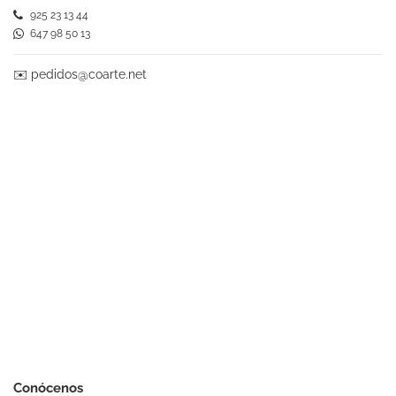
925 23 13 44
647 98 50 13
✉️
pedidos@coarte.net
Conócenos