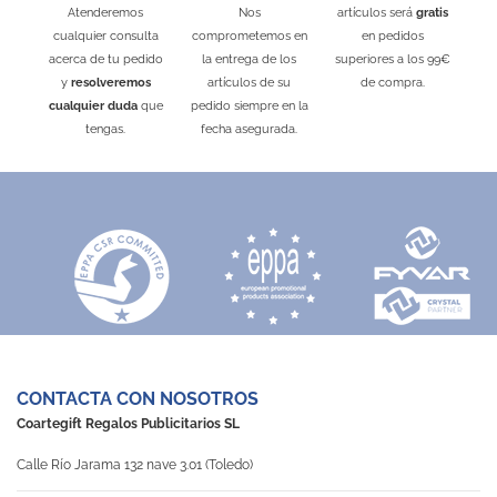
Atenderemos
Nos
artículos será
gratis
cualquier consulta
comprometemos en
en pedidos
acerca de tu pedido
la entrega de los
superiores a los 99€
y
resolveremos
artículos de su
de compra.
cualquier duda
que
pedido siempre en la
tengas.
fecha asegurada.
CONTACTA CON NOSOTROS
Coartegift Regalos Publicitarios SL
Calle Río Jarama 132 nave 3.01 (Toledo)