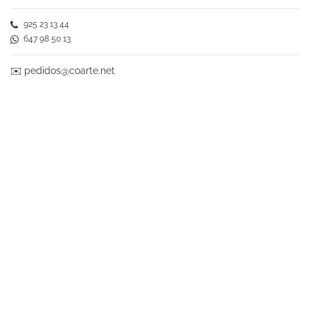
925 23 13 44
647 98 50 13
✉️
pedidos@coarte.net