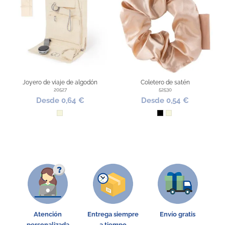
Joyero de viaje de algodón
Coletero de satén
20527
52530
Desde 0,64 €
Desde 0,54 €
Beige
Negro
Beige
Atención
Entrega siempre
Envío gratis
personalizada
a tiempo