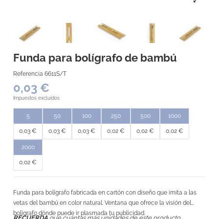
Funda para bolígrafo de bambú
Referencia
6611S/T
0,03 €
Impuestos excluidos
5
50
100
250
500
1000
0,03 €
0,03 €
0,03 €
0,02 €
0,02 €
0,02 €
2000
0,02 €
Funda para bolígrafo fabricada en cartón con diseño que imita a las
vetas del bambú en color natural. Ventana que ofrece la visión del
bolígrafo dónde puede ir plasmada tu publicidad.
RECUERDA
que cuántas más unidades de este producto