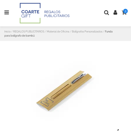
0
Inicio
REGALOS PUBLICITARIOS
Material de Oficina
Bolígrafos Personalizados
Funda
para bolígrafo de bambú