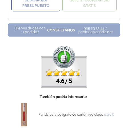
DESCARGAR
Solicitar boceto virtual
PRESUPUESTO
GRATIS
¿Tienes dudas con
925 23 13 44 /
CONSÚLTANOS
tu pedido?
pedidos@coarte.net
4.6
5
/
También podría interesarle
Funda para bolígrafo de cartón reciclado
0,05 €