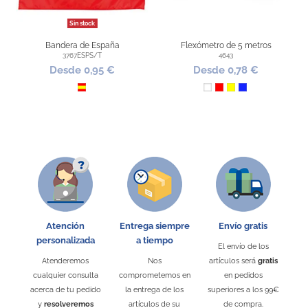
Sin stock
Bandera de España
Flexómetro de 5 metros
3767ESPS/T
4643
Desde 0,95 €
Desde 0,78 €
España
Blanco
Rojo
Amarillo
Azul Royal
Atención
Entrega siempre
Envío gratis
personalizada
a tiempo
El envío de los
Llavero de España
Atenderemos
Nos
artículos será
gratis
LL-010
cualquier consulta
comprometemos en
en pedidos
Desde 0,18 €
acerca de tu pedido
la entrega de los
superiores a los 99€
y
resolveremos
artículos de su
de compra.
España