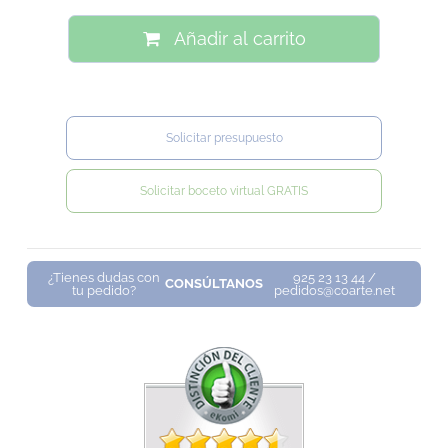
Añadir al carrito
Solicitar presupuesto
Solicitar boceto virtual GRATIS
¿Tienes dudas con
925 23 13 44 /
CONSÚLTANOS
tu pedido?
pedidos@coarte.net