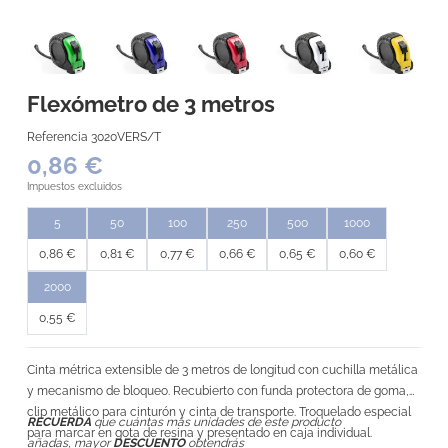
Flexómetro de 3 metros
Referencia
3020VERS/T
0,86 €
Impuestos excluidos
5
50
100
250
500
1000
0,86 €
0,81 €
0,77 €
0,66 €
0,65 €
0,60 €
2000
0,55 €
Cinta métrica extensible de 3 metros de longitud con cuchilla metálica
y mecanismo de bloqueo. Recubierto con funda protectora de goma,
clip metálico para cinturón y cinta de transporte. Troquelado especial
RECUERDA
que cuántas más unidades de este producto
para marcar en gota de resina y presentado en caja individual.
añadas, mayor
DESCUENTO
obtendrás