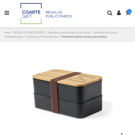
0
Inicio
REGALOS PUBLICITARIOS
Regalos para el Hogar y Mascotas
Utensilios de Cocina
Personalizados
Fiambreras Personalizadas
Fiambrera doble con tapa de bambú