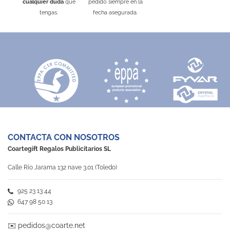
cualquier duda
que
pedido siempre en la
tengas.
fecha asegurada.
CONTACTA CON NOSOTROS
Coartegift Regalos Publicitarios SL
Calle Río Jarama 132 nave 3.01 (Toledo)
925 23 13 44
647 98 50 13
✉️
pedidos@coarte.net