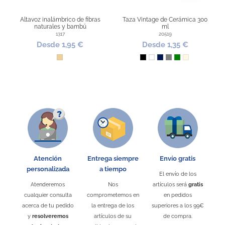
Altavoz inalámbrico de fibras
Taza Vintage de Cerámica 300
naturales y bambú
ml
1317
20519
Desde 1,95 €
Desde 1,35 €
Madera
Negro
Blanco
Marino
Gris
Verde
Natural
Atención
Entrega siempre
Envío gratis
personalizada
a tiempo
El envío de los
Atenderemos
Nos
artículos será
gratis
cualquier consulta
comprometemos en
en pedidos
acerca de tu pedido
la entrega de los
superiores a los 99€
y
resolveremos
artículos de su
de compra.