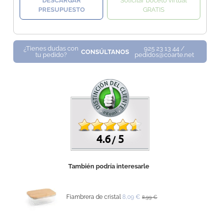
DESCARGAR
Solicitar boceto virtual
PRESUPUESTO
GRATIS
¿Tienes dudas con
925 23 13 44 /
CONSÚLTANOS
tu pedido?
pedidos@coarte.net
4.6
5
/
También podría interesarle
Fiambrera de cristal
8,09 €
8,99 €