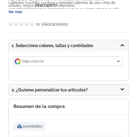
cubiertos (cuchillo, cuchara y tenedor) además de una cinta de
añadas, mayor
DESCUENTO
obtendrás.
seguridad exterior para hacer más seguro su cierre sin que pueda
Ver más
derramarse nada. Esta
fiambrera con tapa de bambú
tiene la
certificación Food Grade que garantiza la seguridad cuando los
(0 Valoraciones)
alimentos entran en contacto con el material usado en su fabricación.
1. Selecciona colores, tallas y cantidades
Elige color/es
2. ¿Quieres personalizar tus artículos?
Resumen de la compra
0
unidades