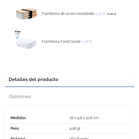
Fiambrera de acero inoxidable
5,23 €
6,46 €
Fiambrera Food Grade
1,26 €
Detalles del producto
Opiniones
Medidas
18 x 9.6 x 10.6 cm
Peso
408 gr.
Material
PP/ Bambú