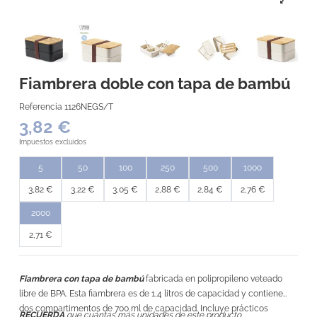
Fiambrera doble con tapa de bambú
Referencia
1126NEGS/T
3,82 €
Impuestos excluidos
5
50
100
250
500
1000
3,82 €
3,22 €
3,05 €
2,88 €
2,84 €
2,76 €
2000
2,71 €
Fiambrera con tapa de bambú
fabricada en polipropileno veteado
libre de BPA. Esta fiambrera es de 1,4 litros de capacidad y contiene
dos compartimentos de 700 ml de capacidad. Incluye prácticos
RECUERDA
que cuántas más unidades de este producto