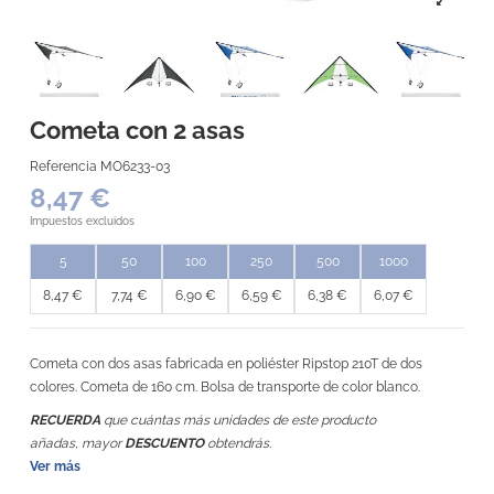
Cometa con 2 asas
Referencia
MO6233-03
8,47 €
Impuestos excluidos
5
50
100
250
500
1000
8,47 €
7,74 €
6,90 €
6,59 €
6,38 €
6,07 €
Cometa con dos asas fabricada en poliéster Ripstop 210T de dos
colores. Cometa de 160 cm. Bolsa de transporte de color blanco.
RECUERDA
que cuántas más unidades de este producto
añadas, mayor
DESCUENTO
obtendrás.
Ver más