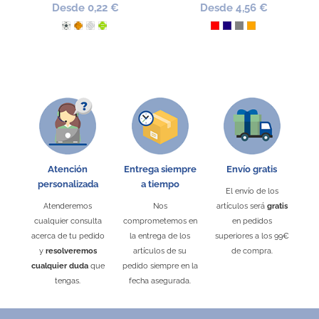
Desde 0,22 €
Desde 4,56 €
Fútbol
Baloncesto
Golf
Tenis
Rojo
Azul Oscuro
Gris
Naranja
Atención
Entrega siempre
Envío gratis
personalizada
a tiempo
El envío de los
Llavero abridor de aluminio
Portabocadillos
Tarjetero de seguridad
Atenderemos
Nos
artículos será
gratis
4028
3911
5637
cualquier consulta
comprometemos en
en pedidos
Desde 0,88 €
Desde 0,12 €
Desde 0,03 €
acerca de tu pedido
la entrega de los
superiores a los 99€
y
resolveremos
artículos de su
de compra.
Negro
Negro
Rojo
Rojo
Naranja
Azul Oscuro
Verde
Amarillo
Azul Royal
Verde
Plata
Negro
Blanco
Rojo
Azul Royal
Plata
cualquier duda
que
pedido siempre en la
tengas.
fecha asegurada.