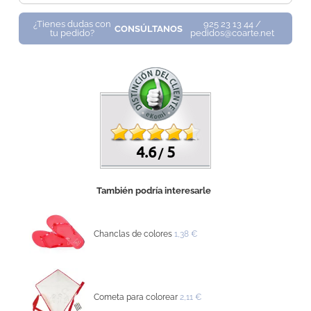
¿Tienes dudas con
925 23 13 44 /
CONSÚLTANOS
tu pedido?
pedidos@coarte.net
4.6
5
/
También podría interesarle
Chanclas de colores
1,38 €
Cometa para colorear
2,11 €