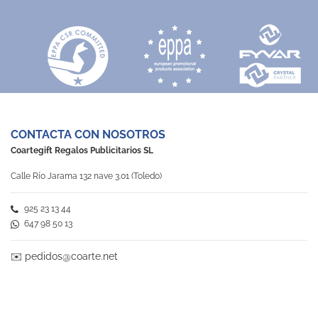
CONTACTA CON NOSOTROS
Coartegift Regalos Publicitarios SL
Calle Río Jarama 132 nave 3.01 (Toledo)
925 23 13 44
647 98 50 13
✉️
pedidos@coarte.net