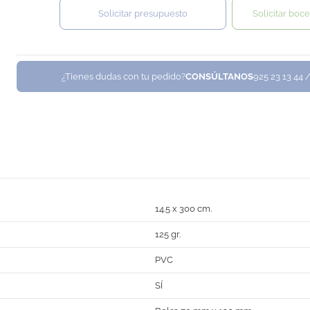
Solicitar presupuesto
Solicitar boce
¿Tienes dudas con tu pedido?
CONSÚLTANOS
925 23 13 44 
14.5 x 300 cm.
125 gr.
PVC
SÍ