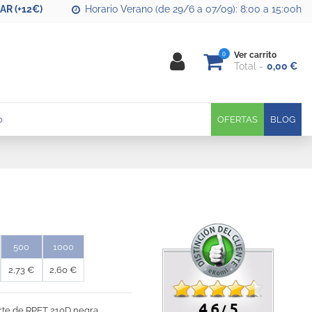
R (+12€)
Horario Verano (de 29/6 a 07/09): 8:00 a 15:00h
0
Ver carrito
Total
0,00 €
0
OFERTAS
BLOG
500
1000
2,73 €
2,60 €
4.6
5
/
rte de RPET 210D negra.