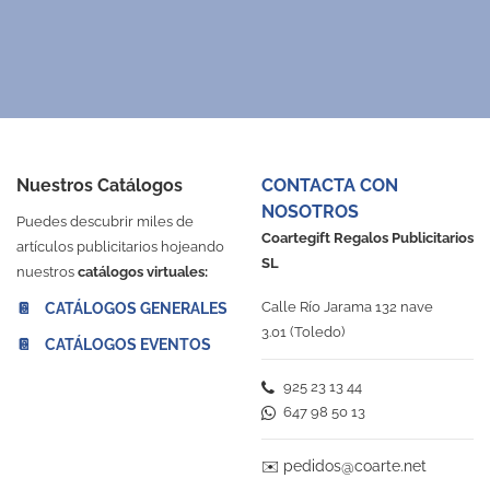
Nuestros Catálogos
CONTACTA CON
NOSOTROS
Puedes descubrir miles de
Coartegift Regalos Publicitarios
artículos publicitarios hojeando
SL
nuestros
catálogos virtuales:
Calle Río Jarama 132 nave
📔 CATÁLOGOS GENERALES
3.01 (Toledo)
📔 CATÁLOGOS EVENTOS
925 23 13 44
647 98 50 13
✉️
pedidos@coarte.net