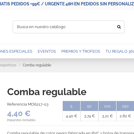
RATIS PEDIDOS +99€ / URGENTE 48H EN PEDIDOS SIN PERSONALIZA
NES ESPECIALES
EVENTOS
PREMIOS Y TROFEOS
TU REGALO 36
Deportivos
Comba regulable
Comba regulable
Referencia
MO6217-03
5
50
100
250
4,40 €
4,40 €
3,74 €
3,21 €
2,82 €
Impuestos excluidos
Comba regulable de color negro fabricada en PVC y bolsa de transpo