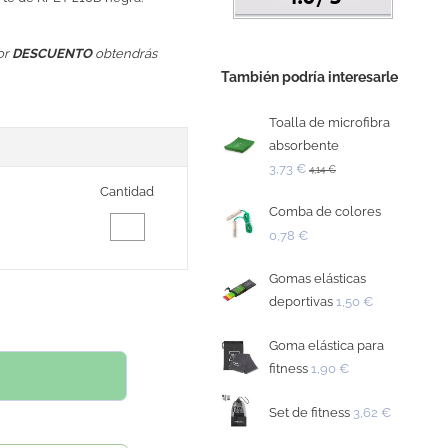
or
DESCUENTO
obtendrás
También podría interesarle
Toalla de microfibra
absorbente
3,73 €
4,14 €
Cantidad
Comba de colores
0,78 €
Gomas elásticas
deportivas
1,50 €
Goma elástica para
fitness
1,90 €
Set de fitness
3,62 €