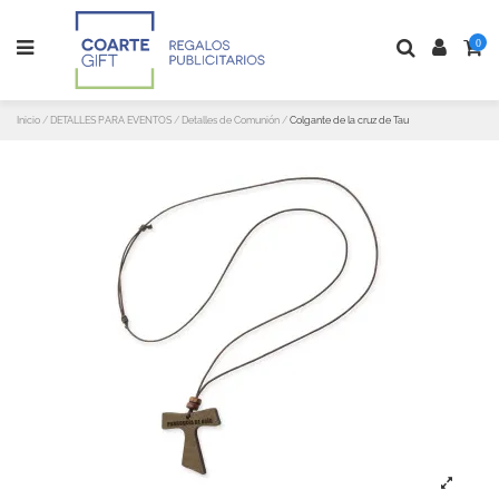
0
Inicio
DETALLES PARA EVENTOS
Detalles de Comunión
Colgante de la cruz de Tau