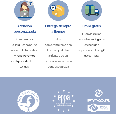
Atención
Entrega siempre
Envío gratis
personalizada
a tiempo
El envío de los
Atenderemos
Nos
artículos será
gratis
cualquier consulta
comprometemos en
en pedidos
acerca de tu pedido
la entrega de los
superiores a los 99€
y
resolveremos
artículos de su
de compra.
cualquier duda
que
pedido siempre en la
tengas.
fecha asegurada.