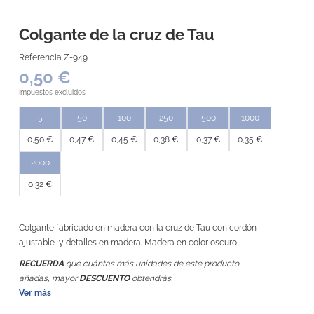
Colgante de la cruz de Tau
Referencia
Z-949
0,50 €
Impuestos excluidos
5
50
100
250
500
1000
0,50 €
0,47 €
0,45 €
0,38 €
0,37 €
0,35 €
2000
0,32 €
Colgante fabricado en madera con la cruz de Tau con cordón
ajustable y detalles en madera. Madera en color oscuro.
RECUERDA
que cuántas más unidades de este producto
añadas, mayor
DESCUENTO
obtendrás.
Ver más