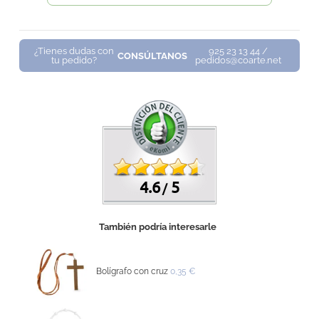
¿Tienes dudas con
925 23 13 44 /
CONSÚLTANOS
tu pedido?
pedidos@coarte.net
4.6
5
/
También podría interesarle
Bolígrafo con cruz
0,35 €