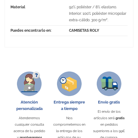
Material
92% poliéster / 8% elastano.
Interior: 100% poliéster micropolar
extra-cálido. 300 g/m².
Puedes encontrarlo en:
CAMISETAS ROLY
No Reviews
Atención
Entrega siempre
Envío gratis
personalizada
a tiempo
El envío de los
Atenderemos
Nos
artículos será
gratis
cualquier consulta
comprometemos en
en pedidos
acerca de tu pedido
la entrega de los
superiores a los 99€
y
resolveremos
artículos de su
de compra.