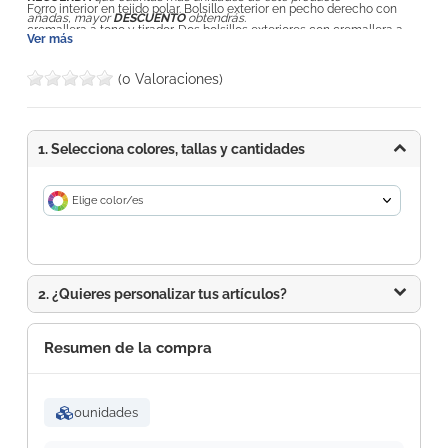
Forro interior en tejido polar. Bolsillo exterior en pecho derecho con
añadas, mayor
DESCUENTO
obtendrás.
cremallera a tono y tirador. Dos bolsillos exteriores con cremallera a
Ver más
tono y tirador. Ajustadores en puño con velcro. Bajo con cordón
elástico y topes. Corte entallado. Resistente al agua y modelo a prueba
(0 Valoraciones)
de viento.
1. Selecciona colores, tallas y cantidades
Elige color/es
2. ¿Quieres personalizar tus artículos?
Resumen de la compra
0
unidades