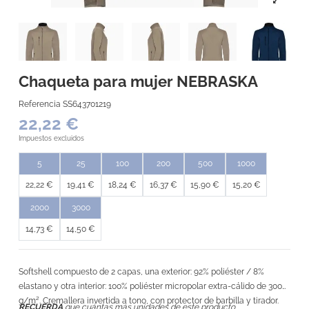
Chaqueta para mujer NEBRASKA
Referencia
SS643701219
22,22 €
Impuestos excluidos
5
25
100
200
500
1000
22,22 €
19,41 €
18,24 €
16,37 €
15,90 €
15,20 €
2000
3000
14,73 €
14,50 €
Softshell compuesto de 2 capas, una exterior: 92% poliéster / 8%
elastano y otra interior: 100% poliéster micropolar extra-cálido de 300
g/m². Cremallera invertida a tono, con protector de barbilla y tirador.
RECUERDA
que cuántas más unidades de este producto