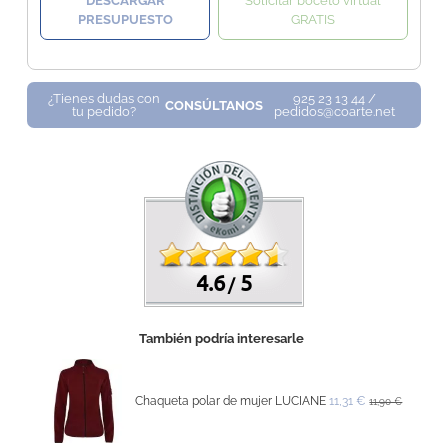
DESCARGAR
Solicitar boceto virtual
PRESUPUESTO
GRATIS
¿Tienes dudas con
925 23 13 44 /
CONSÚLTANOS
tu pedido?
pedidos@coarte.net
4.6
5
/
También podría interesarle
Chaqueta polar de mujer LUCIANE
11,31 €
11,90 €