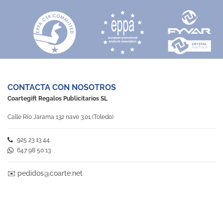
CONTACTA CON NOSOTROS
Coartegift Regalos Publicitarios SL
Calle Río Jarama 132 nave 3.01 (Toledo)
925 23 13 44
647 98 50 13
✉️
pedidos@coarte.net