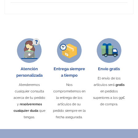
No Reviews
Atención
Entrega siempre
Envío gratis
personalizada
a tiempo
El envío de los
Atenderemos
Nos
artículos será
gratis
cualquier consulta
comprometemos en
en pedidos
acerca de tu pedido
la entrega de los
superiores a los 99€
y
resolveremos
artículos de su
de compra.
cualquier duda
que
pedido siempre en la
tengas.
fecha asegurada.