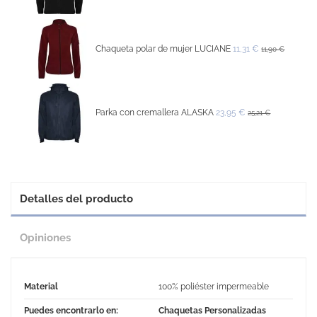
Chaqueta polar de mujer LUCIANE
11,31 €
11,90 €
Parka con cremallera ALASKA
23,95 €
25,21 €
Detalles del producto
Opiniones
Material
100% poliéster impermeable
Puedes encontrarlo en:
Chaquetas Personalizadas