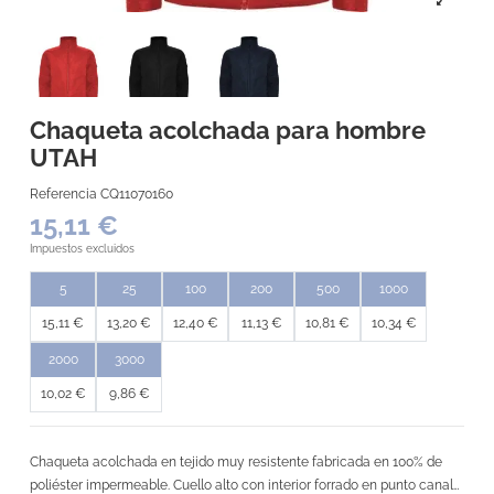
Chaqueta acolchada para hombre
UTAH
Referencia
CQ11070160
15,11 €
Impuestos excluidos
5
25
100
200
500
1000
15,11 €
13,20 €
12,40 €
11,13 €
10,81 €
10,34 €
2000
3000
10,02 €
9,86 €
Chaqueta acolchada en tejido muy resistente fabricada en 100% de
poliéster impermeable. Cuello alto con interior forrado en punto canalé