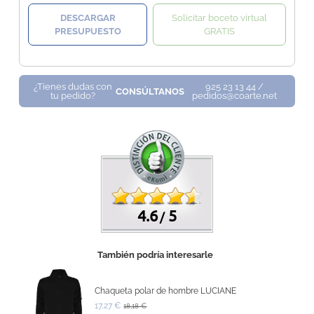
DESCARGAR
Solicitar boceto virtual
PRESUPUESTO
GRATIS
¿Tienes dudas con
925 23 13 44 /
CONSÚLTANOS
tu pedido?
pedidos@coarte.net
4.6
5
/
También podría interesarle
Chaqueta polar de hombre LUCIANE
17,27 €
18,18 €