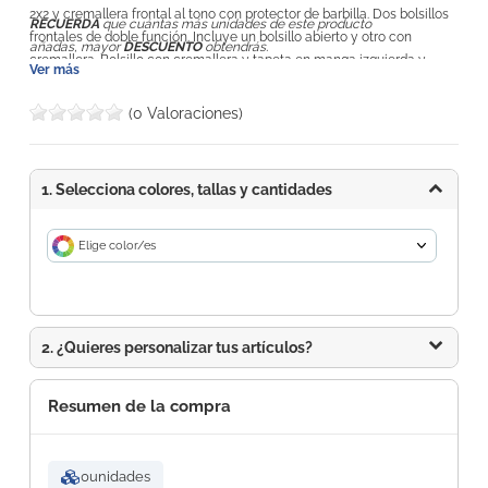
2x2 y cremallera frontal al tono con protector de barbilla. Dos bolsillos
RECUERDA
que cuántas más unidades de este producto
frontales de doble función. Incluye un bolsillo abierto y otro con
añadas, mayor
DESCUENTO
obtendrás.
cremallera. Bolsillo con cremallera y tapeta en manga izquierda y
Ver más
bolsillo interior con cremallera en el lado izquierdo. Ajustadores con
elástico en el interior del bajo. Modelo impermeable y a prueba de
(0 Valoraciones)
viento.
1. Selecciona colores, tallas y cantidades
Elige color/es
2. ¿Quieres personalizar tus artículos?
Resumen de la compra
0
unidades