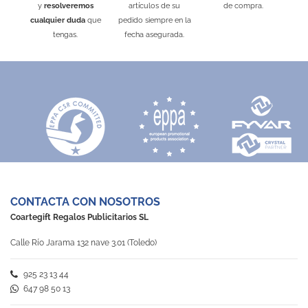
y
resolveremos
artículos de su
de compra.
Rojo
Naranja
Amarillo
Verde
Azul Royal
Negro
Negro
Blanco
Blanco
Rojo
Rojo
Fucsia
Gris
Naranja
Amarillo
Amarillo
Verde
Verde
Azul Royal
Azul Royal
Negro
Blanco
Negro
Rojo
Rojo
Morado
Amarillo
Naranja
Verde
Amarillo
Azul Royal
Verde
Azul Royal
cualquier duda
que
pedido siempre en la
tengas.
fecha asegurada.
CONTACTA CON NOSOTROS
Coartegift Regalos Publicitarios SL
Calle Río Jarama 132 nave 3.01 (Toledo)
925 23 13 44
647 98 50 13