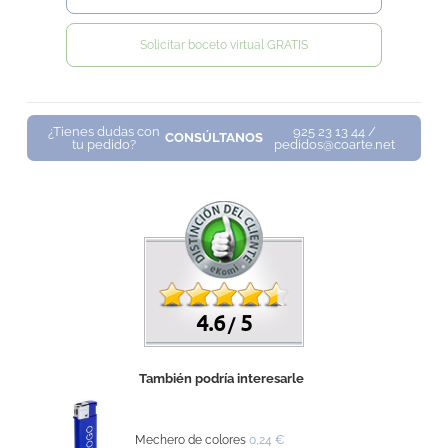
Solicitar boceto virtual GRATIS
¿Tienes dudas con
925 23 13 44 /
CONSÚLTANOS
tu pedido?
pedidos@coarte.net
4.6
5
/
También podría interesarle
Mechero de colores
0,24 €