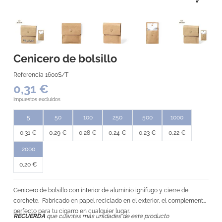
Cenicero de bolsillo
Referencia
1600S/T
0,31 €
Impuestos excluidos
5
50
100
250
500
1000
0,31 €
0,29 €
0,28 €
0,24 €
0,23 €
0,22 €
2000
0,20 €
Cenicero de bolsillo con interior de aluminio ignífugo y cierre de
corchete. Fabricado en papel reciclado en el exterior, el complemento
perfecto para tu cigarro en cualquier lugar.
RECUERDA
que cuántas más unidades de este producto