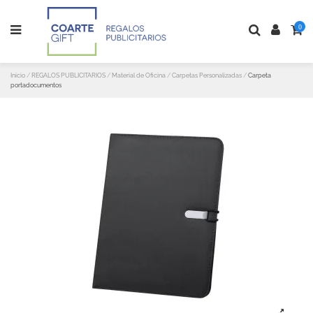
0
Inicio
REGALOS PUBLICITARIOS
Material de Oficina
Carpetas Personalizadas
Carpeta
portadocumentos