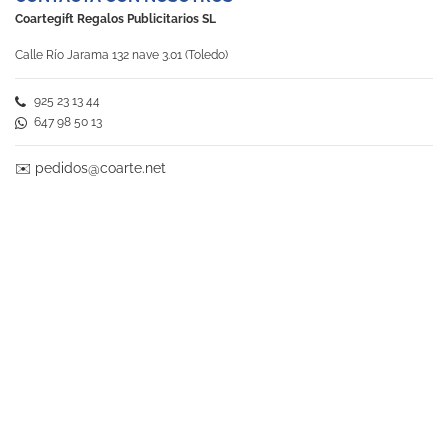
Coartegift Regalos Publicitarios SL
Calle Río Jarama 132 nave 3.01 (Toledo)
925 23 13 44
647 98 50 13
✉️
pedidos@coarte.net