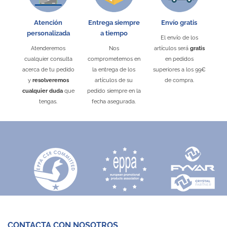
Atención
Entrega siempre
Envío gratis
personalizada
a tiempo
El envío de los
Atenderemos
Nos
artículos será
gratis
cualquier consulta
comprometemos en
en pedidos
acerca de tu pedido
la entrega de los
superiores a los 99€
y
resolveremos
artículos de su
de compra.
cualquier duda
que
pedido siempre en la
tengas.
fecha asegurada.
CONTACTA CON NOSOTROS