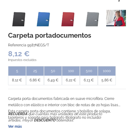
Carpeta portadocumentos
Referencia
9587NEGS/T
8,12 €
Impuestos excluidos
5
25
50
100
500
1000
8,12 €
6,86 €
6,49 €
6,22 €
6,13 €
5,86 €
Carpeta porta documentos fabricada en suave microfibra. Cierre
metálico con elástico e interior con bloc de notas de 20 hojas lisas.
Esta carpeta porta documentos contiene 3 bolsillos de solapa,
RECUERDA
que cuántas más unidades de este producto
tarjeteros y soporte para bolígrafo (Bolígrafo no incluido)
añadas, mayor
DESCUENTO
obtendrás.
Ver más