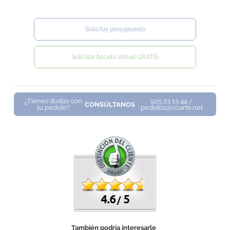
Solicitar presupuesto
Solicitar boceto virtual GRATIS
¿Tienes dudas con
925 23 13 44 /
CONSÚLTANOS
tu pedido?
pedidos@coarte.net
4.6
5
/
También podría interesarle