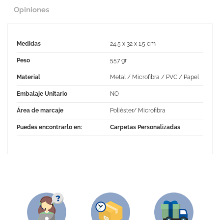
Opiniones
Medidas
24.5 x 32 x 1.5 cm
Peso
557 gr
Material
Metal / Microfibra / PVC / Papel
Embalaje Unitario
NO
Área de marcaje
Poliéster/ Microfibra
Puedes encontrarlo en:
Carpetas Personalizadas
No Reviews