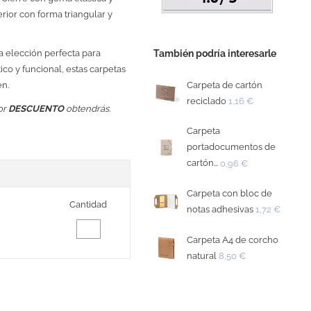
terior con forma triangular y
También podría interesarle
la elección perfecta para
co y funcional, estas carpetas
Carpeta de cartón
en.
reciclado
1,16 €
or
DESCUENTO
obtendrás.
Carpeta
portadocumentos de
cartón...
0,96 €
Carpeta con bloc de
Cantidad
notas adhesivas
1,72 €
Carpeta A4 de corcho
natural
8,50 €