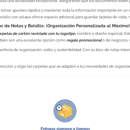
ntiza una durabilidad excepcional, asegurando que tus documentos estén
te tomar apuntes rápidos y mantener toda la información importante en un 
sillo con solapa ofrece espacio adicional para guardar tarjetas de visita,
 de Notas y Bolsillo: ¡Organización Personalizada al Máximo!
rpetas de cartón reciclado con tu logotipo
,
nombre o diseño especial. Est
ambién son una excelente opción como
regalo promocional
o de negocios, 
ecta de organización, estilo y sostenibilidad. Con su bloc de notas interio
lección y elige las carpetas que se adapten a tus necesidades de organiza
No Reviews
24.5 x 32 x 1 cm
225 gr.
Cartón reciclado
SÍ
En la portada 130 x 240 mm
Entrega siempre a tiempo