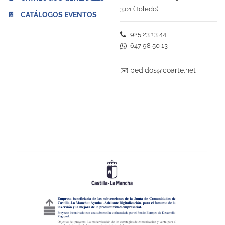
3.01 (Toledo)
📔 CATÁLOGOS EVENTOS
925 23 13 44
647 98 50 13
✉️
pedidos@coarte.net