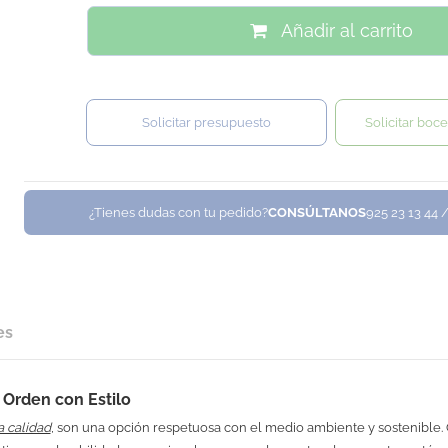
Añadir al carrito
Solicitar presupuesto
Solicitar boce
¿Tienes dudas con tu pedido?
CONSÚLTANOS
925 23 13 44 
es
Orden con Estilo
a calidad
, son una opción respetuosa con el medio ambiente y sostenible.