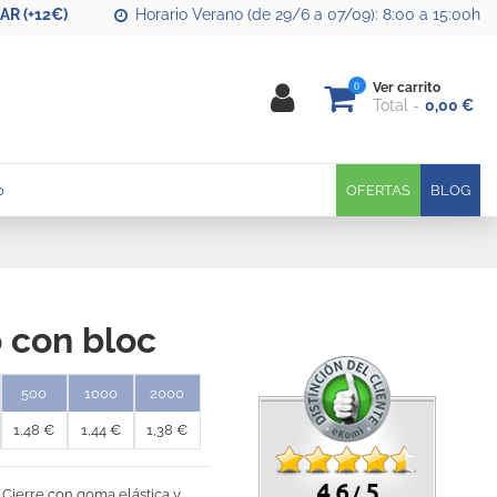
R (+12€)
Horario Verano (de 29/6 a 07/09): 8:00 a 15:00h
0
Ver carrito
Total
0,00 €
0
OFERTAS
BLOG
o con bloc
500
1000
2000
1,48 €
1,44 €
1,38 €
4.6
5
/
 Cierre con goma elástica y