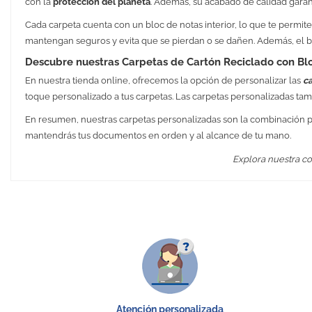
con la
protección del planeta
. Además, su acabado de calidad gara
Cada carpeta cuenta con un bloc de notas interior, lo que te permi
mantengan seguros y evita que se pierdan o se dañen. Además, el bol
Descubre nuestras Carpetas de Cartón Reciclado con Bloc
En nuestra tienda online, ofrecemos la opción de personalizar las
ca
toque personalizado a tus carpetas. Las carpetas personalizadas t
En resumen, nuestras carpetas personalizadas son la combinación perf
mantendrás tus documentos en orden y al alcance de tu mano.
Explora nuestra co
Medidas
Peso
Material
Embalaje Unitario
Área de marcaje
Atención personalizada