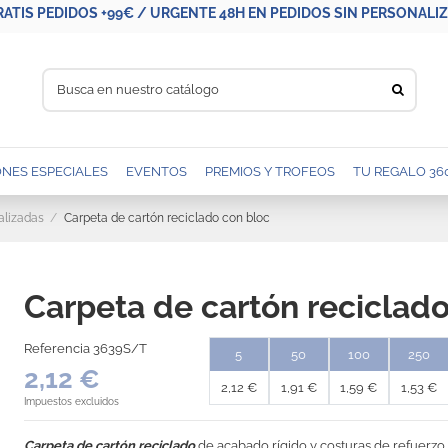
RATIS PEDIDOS +99€ / URGENTE 48H EN PEDIDOS SIN PERSONALIZA
NES ESPECIALES
EVENTOS
PREMIOS Y TROFEOS
TU REGALO 36
alizadas
Carpeta de cartón reciclado con bloc
Carpeta de cartón reciclad
Referencia
3639S/T
5
50
100
250
2,12 €
2,12 €
1,91 €
1,59 €
1,53 €
Impuestos excluidos
Carpeta de cartón reciclado
de acabado rígido y costuras de refuerzo.