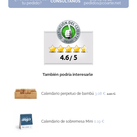
CONSÚLTANOS
tu pedido?
pedidos@coarte.net
4.6
5
/
También podría interesarle
Calendario perpetuo de bambú
3,08 €
4,40 €
Calendario de sobremesa Mini
0,19 €