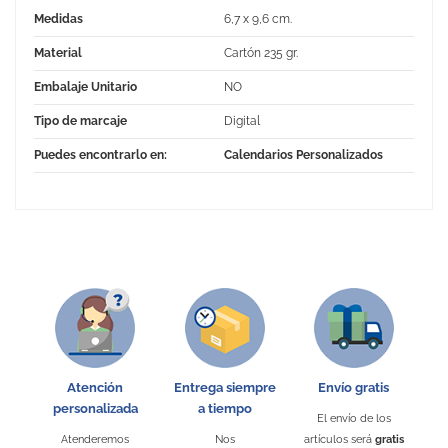
Medidas
6,7 x 9,6 cm.
Material
Cartón 235 gr.
Embalaje Unitario
NO
Tipo de marcaje
Digital
Puedes encontrarlo en:
Calendarios Personalizados
No Reviews
Atención
Entrega siempre
Envío gratis
personalizada
a tiempo
El envío de los
Atenderemos
Nos
artículos será
gratis