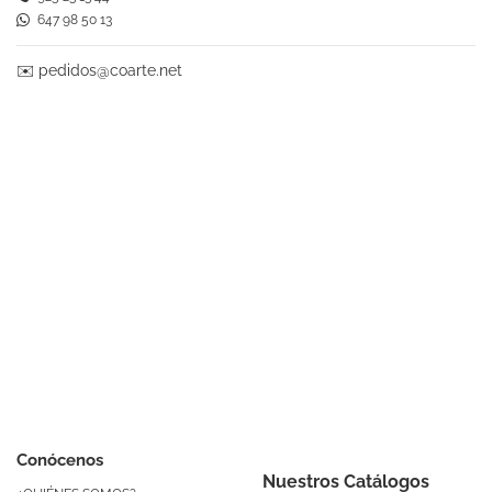
647 98 50 13
✉️
pedidos@coarte.net
Conócenos
Nuestros Catálogos