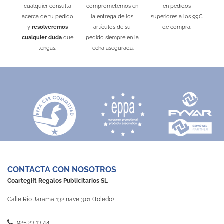
cualquier consulta
comprometemos en
en pedidos
acerca de tu pedido
la entrega de los
superiores a los 99€
y
resolveremos
artículos de su
de compra.
cualquier duda
que
pedido siempre en la
tengas.
fecha asegurada.
CONTACTA CON NOSOTROS
Coartegift Regalos Publicitarios SL
Calle Río Jarama 132 nave 3.01 (Toledo)
925 23 13 44