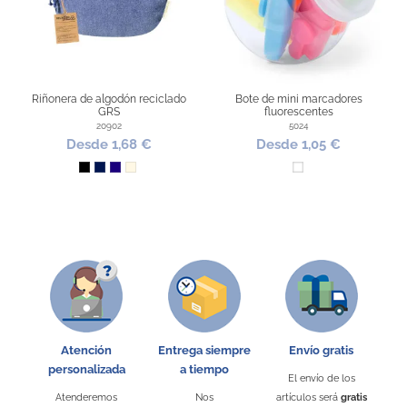
Product Reviews
LATEST REVIEWS
1
Riñonera de algodón reciclado
Bote de mini marcadores
GRS
fluorescentes
10.05.2026
20902
5024
súper divertidos
Product Rating
Desde 1,68 €
Desde 1,05 €
5
/
5
Negro
Marino
Azul Oscuro
Natural
Blanco
product experience
calculated from 1 customer reviews
Positive
100%
Atención
Entrega siempre
Envío gratis
Neutral
0%
personalizada
a tiempo
Negative
0%
El envío de los
Libreta rasca multicolor
Palas de playa con tableros de
Atenderemos
Nos
artículos será
gratis