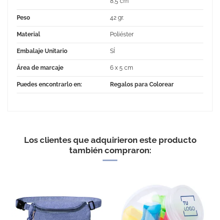
8,5 cm
Peso
42 gr.
Material
Poliéster
Embalaje Unitario
SÍ
Área de marcaje
6 x 5 cm
Puedes encontrarlo en:
Regalos para Colorear
Los clientes que adquirieron este producto
también compraron:
EXCELLENT
Calcetines infantiles para
colorear (Color: Blanco -
Cantidad: Cantidad)