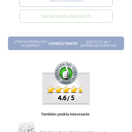
Solicitar presupuesto
Solicitar boceto virtual GRATIS
¿Tienes dudas con
925 23 13 44 /
CONSÚLTANOS
tu pedido?
pedidos@coarte.net
4.6
5
/
También podría interesarle