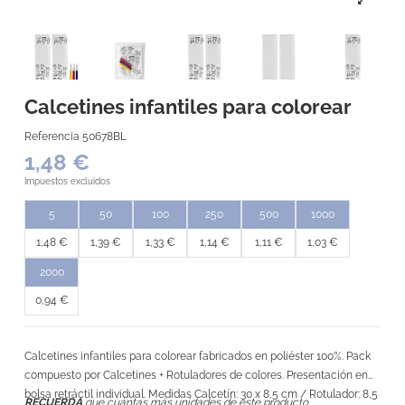
Calcetines infantiles para colorear
Referencia
50678BL
1,48 €
Impuestos excluidos
5
50
100
250
500
1000
1,48 €
1,39 €
1,33 €
1,14 €
1,11 €
1,03 €
2000
0,94 €
Calcetines infantiles para colorear fabricados en poliéster 100%. Pack
compuesto por Calcetines + Rotuladores de colores. Presentación en
bolsa retráctil individual. Medidas Calcetín: 30 x 8,5 cm / Rotulador: 8,5
RECUERDA
que cuántas más unidades de este producto