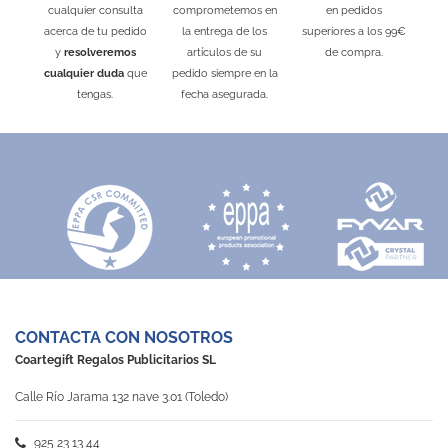
ajedrez, damas y parchís
10215
cualquier consulta
comprometemos en
en pedidos
1510
Desde 0,28 €
acerca de tu pedido
la entrega de los
superiores a los 99€
Desde 2,70 €
y
resolveremos
artículos de su
de compra.
Kraft
Madera
cualquier duda
que
pedido siempre en la
tengas.
fecha asegurada.
CONTACTA CON NOSOTROS
Coartegift Regalos Publicitarios SL
Calle Río Jarama 132 nave 3.01 (Toledo)
925 23 13 44