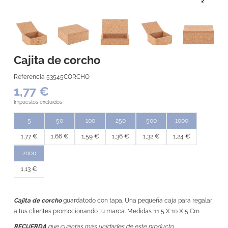
Cajita de corcho
Referencia
53545CORCHO
1,77 €
Impuestos excluidos
5
50
100
250
500
1000
1,77 €
1,66 €
1,59 €
1,36 €
1,32 €
1,24 €
2000
1,13 €
Cajita de corcho
guardatodo con tapa. Una pequeña caja para regalar
a tus clientes promocionando tu marca. Medidas: 11,5 X 10 X 5 Cm
RECUERDA
que cuántas más unidades de este producto