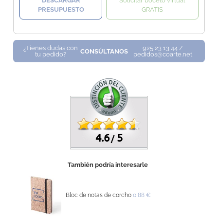
DESCARGAR
Solicitar boceto virtual
PRESUPUESTO
GRATIS
¿Tienes dudas con
925 23 13 44 /
CONSÚLTANOS
tu pedido?
pedidos@coarte.net
4.6
5
/
También podría interesarle
Bloc de notas de corcho
0,88 €