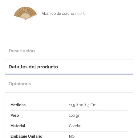
Abanico de corcho
1,96 €
Descripción
Detalles del producto
Opiniones
Medidas
11,5 X 10 X 5 Cm
Peso
100 gr
Material
Corcho
Embalaje Unitario
NO