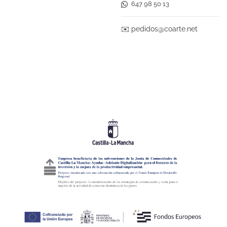
647 98 50 13
✉️
pedidos@coarte.net