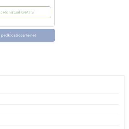
oceto virtual GRATIS
/ pedidos@coarte.net