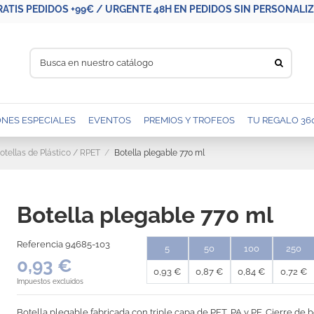
RATIS PEDIDOS +99€ / URGENTE 48H EN PEDIDOS SIN PERSONALIZA
NES ESPECIALES
EVENTOS
PREMIOS Y TROFEOS
TU REGALO 36
otellas de Plástico / RPET
Botella plegable 770 ml
Botella plegable 770 ml
Referencia
94685-103
5
50
100
250
0,93 €
0,93 €
0,87 €
0,84 €
0,72 €
Impuestos excluidos
Botella plegable fabricada con triple capa de PET, PA y PE. Cierre de 