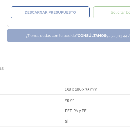
DESCARGAR PRESUPUESTO
Solicitar b
¿Tienes dudas con tu pedido?
CONSÚLTANOS
925 23 13 44 
es
158 x 286 x 75 mm
29 gr.
PET, PA y PE
SÍ