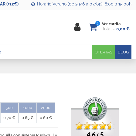
R (+12€)
Horario Verano (de 29/6 a 07/09): 8:00 a 15:00h
0
Ver carrito
Total
0,00 €
0
OFERTAS
BLOG
500
1000
2000
0,70 €
0,65 €
0,60 €
4.6
5
/
boquilla con sistema Push-pull y