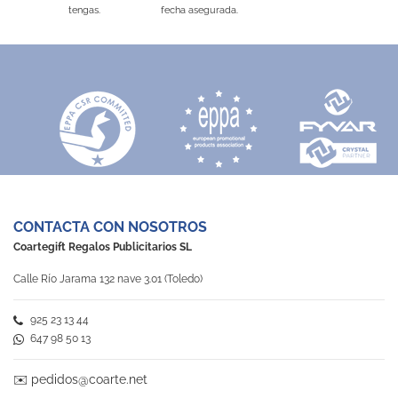
tengas.
fecha asegurada.
CONTACTA CON NOSOTROS
Coartegift Regalos Publicitarios SL
Calle Río Jarama 132 nave 3.01 (Toledo)
925 23 13 44
647 98 50 13
✉️
pedidos@coarte.net