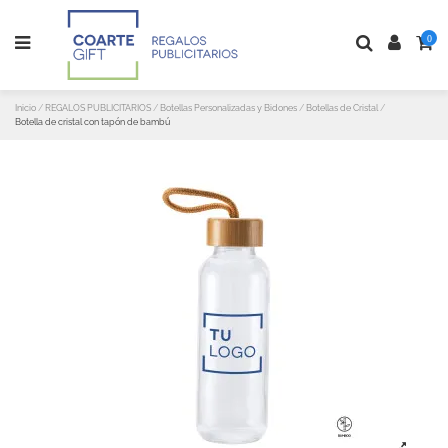
0
Inicio
REGALOS PUBLICITARIOS
Botellas Personalizadas y Bidones
Botellas de Cristal
Botella de cristal con tapón de bambú