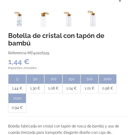
Botella de cristal con tapón de
bambú
Referencia
MD4020S129
1,44 €
Impuestos excluidos
5
50
100
250
500
1000
1,44 €
1,30 €
1,08 €
1,04 €
1,01 €
0,98 €
2000
0,94 €
Botella fabricada en cristal con tapón de rosca de bambú y asa de
cuerda trenzada para transporte. Elegante diseño con caja de