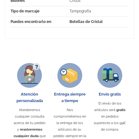
Bidones
Cristal
Tipo de marcaje
Tampografía
Puedes encontrarlo en:
Botellas de Cristal
No Reviews
Atención
Entrega siempre
Envío gratis
personalizada
a tiempo
El envío de los
Atenderemos
Nos
artículos será
gratis
cualquier consulta
comprometemos en
en pedidos
acerca de tu pedido
la entrega de los
superiores a los 99€
y
resolveremos
artículos de su
de compra.
cualquier duda
que
pedido siempre en la