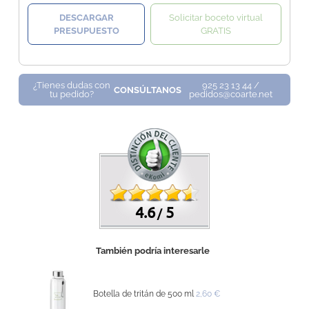
DESCARGAR
Solicitar boceto virtual
PRESUPUESTO
GRATIS
¿Tienes dudas con
925 23 13 44 /
CONSÚLTANOS
tu pedido?
pedidos@coarte.net
4.6
5
/
También podría interesarle
Botella de tritán de 500 ml
2,60 €