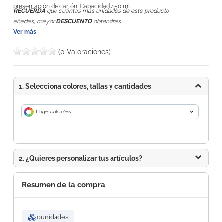
presentación de cartón. Capacidad 450 ml.
RECUERDA
que cuántas más unidades de este producto
añadas, mayor
DESCUENTO
obtendrás.
Ver más
(0 Valoraciones)
1. Selecciona colores, tallas y cantidades
Elige color/es
2. ¿Quieres personalizar tus artículos?
Resumen de la compra
0
unidades