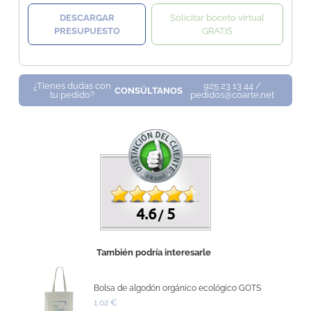
DESCARGAR
Solicitar boceto virtual
PRESUPUESTO
GRATIS
¿Tienes dudas con
925 23 13 44 /
CONSÚLTANOS
tu pedido?
pedidos@coarte.net
4.6
5
/
También podría interesarle
Bolsa de algodón orgánico ecológico GOTS
1,02 €