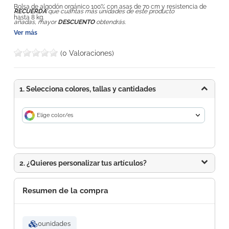
Bolsa de algodón orgánico 100% con asas de 70 cm y resistencia de
RECUERDA
que cuántas más unidades de este producto
hasta 8 kg.
añadas, mayor
DESCUENTO
obtendrás.
Ver más
(0 Valoraciones)
1. Selecciona colores, tallas y cantidades
Elige color/es
2. ¿Quieres personalizar tus artículos?
Resumen de la compra
0
unidades