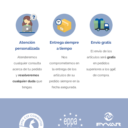
Atención
Entrega siempre
Envío gratis
personalizada
a tiempo
El envío de los
Atenderemos
Nos
artículos será
gratis
cualquier consulta
comprometemos en
en pedidos
acerca de tu pedido
la entrega de los
superiores a los 99€
y
resolveremos
artículos de su
de compra.
cualquier duda
que
pedido siempre en la
tengas.
fecha asegurada.