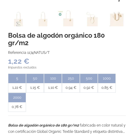
Bolsa de algodón orgánico 180
gr/m2
Referencia
1174NATUS/T
1,22 €
Impuestos excluidos
5
50
100
250
500
1000
1,22 €
1,15 €
1,10 €
0,94 €
0,92 €
0,85 €
2000
0,78 €
Bolsa de algodón orgánico de 180 gr/m2
fabricada en color natural y
con certificación Global Organic Textile Standard y etiqueta distintiva.