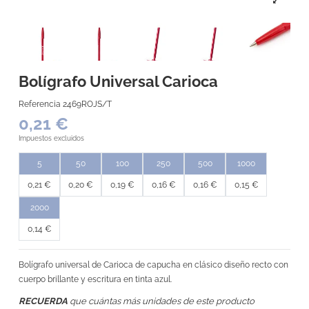
Bolígrafo Universal Carioca
Referencia
2469ROJS/T
0,21 €
Impuestos excluidos
5
50
100
250
500
1000
0,21 €
0,20 €
0,19 €
0,16 €
0,16 €
0,15 €
2000
0,14 €
Bolígrafo universal de Carioca de capucha en clásico diseño recto con
cuerpo brillante y escritura en tinta azul.
RECUERDA
que cuántas más unidades de este producto