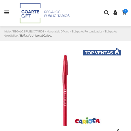
0
Inicio
REGALOS PUBLICITARIOS
Material de Oficina
Bolígrafos Personalizados
Bolígrafos
de plástico
Bolígrafo Universal Carioca