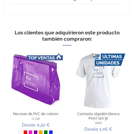
No Reviews
Los clientes que adquirieron este producto
también compraron:
Neceser de PVC de colores
Camiseta algodón blanca
Keya 150 gr
G-338
5856
Desde 0,22 €
Desde 1,06 €
Blanco
Rojo
Fucsia
Morado
Naranja
Verde
Azul Royal