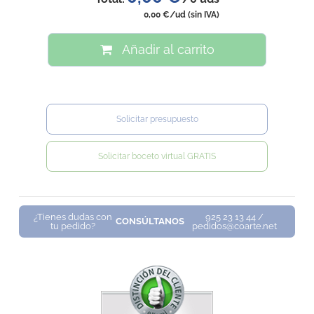
0,00 €
/ud
(sin IVA)
Añadir al carrito
Solicitar presupuesto
Solicitar boceto virtual GRATIS
¿Tienes dudas con
925 23 13 44 /
CONSÚLTANOS
tu pedido?
pedidos@coarte.net