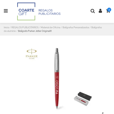
0
Inicio
REGALOS PUBLICITARIOS
Material de Oficina
Bolígrafos Personalizados
Bolígrafos
de aluminio
Bolígrafo Parker Jotter Original®