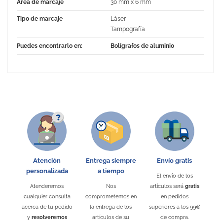
Área de marcaje
30 mm x 6 mm
Tipo de marcaje
Láser
Tampografía
Puedes encontrarlo en:
Bolígrafos de aluminio
No Reviews
Atención
Entrega siempre
Envío gratis
personalizada
a tiempo
El envío de los
Atenderemos
Nos
artículos será
gratis
cualquier consulta
comprometemos en
en pedidos
acerca de tu pedido
la entrega de los
superiores a los 99€
y
resolveremos
artículos de su
de compra.