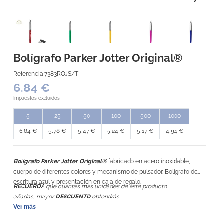
Bolígrafo Parker Jotter Original®
Referencia
7383ROJS/T
6,84 €
Impuestos excluidos
5
25
50
100
500
1000
6,84 €
5,78 €
5,47 €
5,24 €
5,17 €
4,94 €
Bolígrafo Parker Jotter Original®
fabricado en acero inoxidable,
cuerpo de diferentes colores y mecanismo de pulsador. Bolígrafo de
escritura azul y presentación en caja de regalo.
RECUERDA
que cuántas más unidades de este producto
añadas, mayor
DESCUENTO
obtendrás.
Ver más