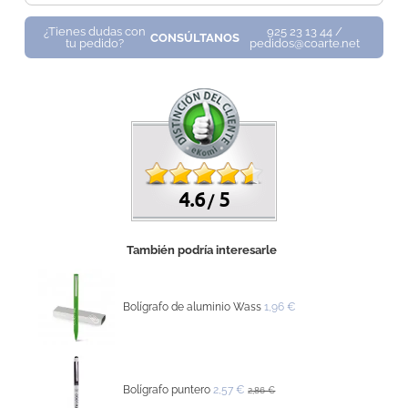
¿Tienes dudas con
925 23 13 44 /
CONSÚLTANOS
tu pedido?
pedidos@coarte.net
4.6
5
/
También podría interesarle
Bolígrafo de aluminio Wass
1,96 €
Bolígrafo puntero
2,57 €
2,86 €