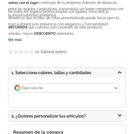
notas con el logo
o mensaje de tu empresa. Además de destacar
entre los regalos corporativos, transmitirás un fuerte compromiso con
No todos los regalos promocionales son iguales. Descubre la
la responsabilidad ambiental.
diferencia que un bloc de notas personalizado puede hacer para tu
marca. Potencia tu presencia con elegancia y funcionalidad.
RECUERDA
que cuántas más unidades de este producto
añadas, mayor
DESCUENTO
obtendrás.
Ver más
(0 Valoraciones)
1. Selecciona colores, tallas y cantidades
Elige color/es
2. ¿Quieres personalizar tus artículos?
Resumen de la compra