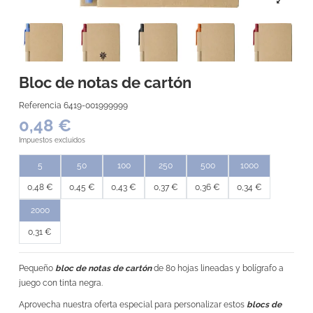
Bloc de notas de cartón
Referencia
6419-001999999
0,48 €
Impuestos excluidos
5
50
100
250
500
1000
0,48 €
0,45 €
0,43 €
0,37 €
0,36 €
0,34 €
2000
0,31 €
Pequeño
bloc de notas de cartón
de 80 hojas lineadas y bolígrafo a
juego con tinta negra.
Aprovecha nuestra oferta especial para personalizar estos
blocs de