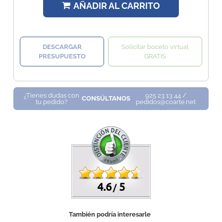
AÑADIR AL CARRITO
DESCARGAR
Solicitar boceto virtual
PRESUPUESTO
GRATIS
¿Tienes dudas con
925 23 13 44 /
CONSÚLTANOS
tu pedido?
pedidos@coarte.net
4.6
5
/
También podría interesarle