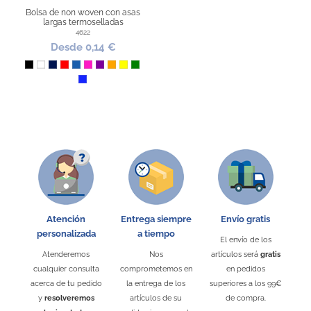
Bolsa de non woven con asas
largas termoselladas
4622
Desde 0,14 €
Negro
Blanco
Marino
Rojo
Azul
Fucsia
Morado
Naranja
Amarillo
Verde
Azul Royal
Atención
Entrega siempre
Envío gratis
personalizada
a tiempo
El envío de los
Atenderemos
Nos
artículos será
gratis
cualquier consulta
comprometemos en
en pedidos
acerca de tu pedido
la entrega de los
superiores a los 99€
y
resolveremos
artículos de su
de compra.