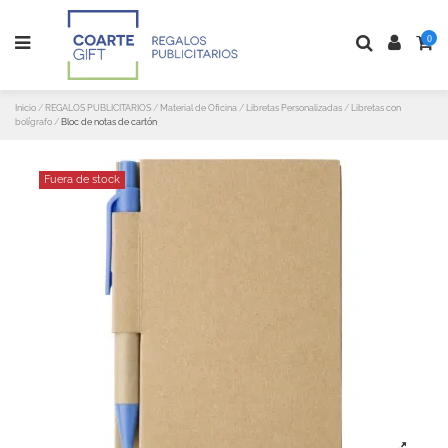
0
Inicio
REGALOS PUBLICITARIOS
Material de Oficina
Libretas Personalizadas
Libretas con
bolígrafo
Bloc de notas de cartón
Fuera de stock