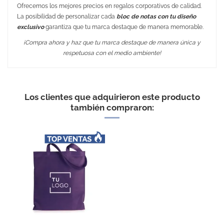
Ofrecemos los mejores precios en regalos corporativos de calidad.
La posibilidad de personalizar cada
bloc de notas con tu diseño
exclusivo
garantiza que tu marca destaque de manera memorable.
¡Compra ahora y haz que tu marca destaque de manera única y
respetuosa con el medio ambiente!
No Reviews
Medidas
11,2 x 8,7 x 1,0 cm
Peso
56 gr
Los clientes que adquirieron este producto
Material
Kraftpaper 350 gsm / Plástico /
también compraron:
paper 70 gsm
Embalaje Unitario
SÍ
Área de marcaje
En el bloc 60 mm x 35 mm
Puedes encontrarlo en:
Libretas con bolígrafo