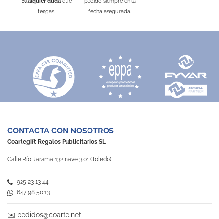
cualquier duda
que
pedido siempre en la
tengas.
fecha asegurada.
CONTACTA CON NOSOTROS
Coartegift Regalos Publicitarios SL
Calle Río Jarama 132 nave 3.01 (Toledo)
925 23 13 44
647 98 50 13
✉️
pedidos@coarte.net