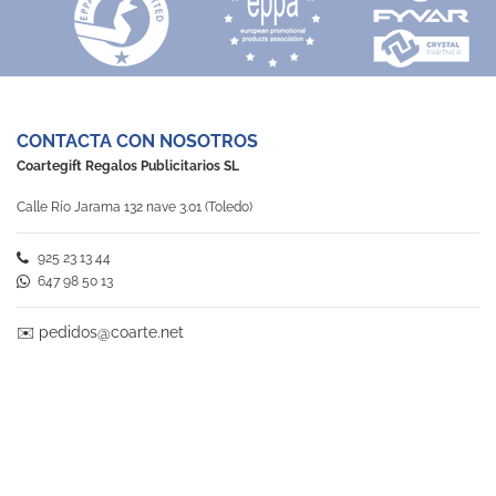
CONTACTA CON NOSOTROS
Coartegift Regalos Publicitarios SL
Calle Río Jarama 132 nave 3.01 (Toledo)
925 23 13 44
647 98 50 13
✉️
pedidos@coarte.net