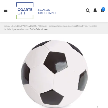
0
Inicio
DETALLES PARA EVENTOS
Regalos Personalizados para Eventos Deportivos
Regalos
de fútbol personalizados
Balón Selecciones