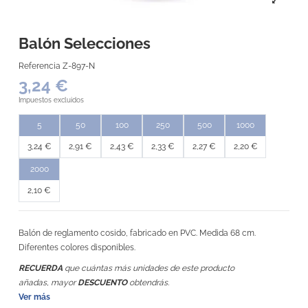
Balón Selecciones
Referencia
Z-897-N
3,24 €
Impuestos excluidos
5
50
100
250
500
1000
3,24 €
2,91 €
2,43 €
2,33 €
2,27 €
2,20 €
2000
2,10 €
Balón de reglamento cosido, fabricado en PVC. Medida 68 cm.
Diferentes colores disponibles.
RECUERDA
que cuántas más unidades de este producto
añadas, mayor
DESCUENTO
obtendrás.
Ver más