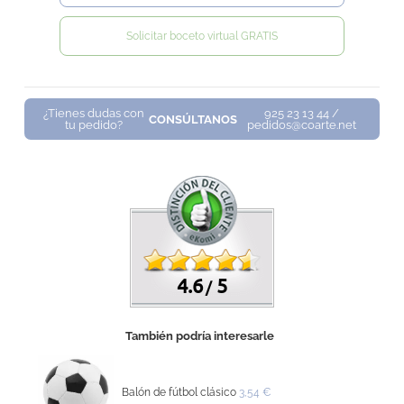
Solicitar boceto virtual GRATIS
¿Tienes dudas con
925 23 13 44 /
CONSÚLTANOS
tu pedido?
pedidos@coarte.net
4.6
5
/
También podría interesarle
Balón de fútbol clásico
3,54 €