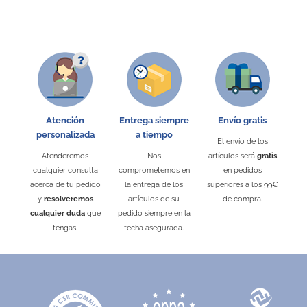
Atención
Entrega siempre
Envío gratis
personalizada
a tiempo
El envío de los
Atenderemos
Nos
artículos será
gratis
cualquier consulta
comprometemos en
en pedidos
acerca de tu pedido
la entrega de los
superiores a los 99€
y
resolveremos
artículos de su
de compra.
cualquier duda
que
pedido siempre en la
tengas.
fecha asegurada.