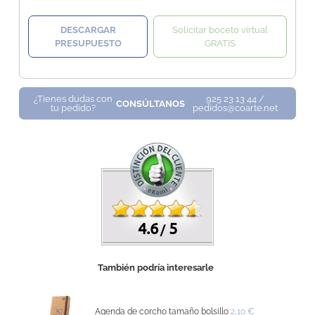
DESCARGAR
Solicitar boceto virtual
PRESUPUESTO
GRATIS
¿Tienes dudas con
925 23 13 44 /
CONSÚLTANOS
tu pedido?
pedidos@coarte.net
4.6
5
/
También podría interesarle
Agenda de corcho tamaño bolsillo
2,10 €