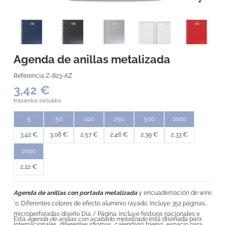
Agenda de anillas metalizada
Referencia
Z-823-AZ
3,42 €
Impuestos excluidos
5
50
100
250
500
1000
3,42 €
3,08 €
2,57 €
2,46 €
2,39 €
2,33 €
2000
2,22 €
Agenda de anillas con portada metalizada
y encuadernación de wire
´o. Diferentes colores de efecto aluminio rayado. Incluye 352 páginas
microperforadas diseño Día / Página. Incluye festivos nacionales e
Esta
agenda de anillas con acabado metalizado
está diseñada para
internacionales, diferentes idiomas, calendario trienio, espacio para