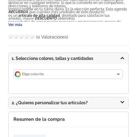
destacar en cualquier entorno, lo que la convierte en un compañero
direcciones y teléfonos de interés.
imprescindible en tu rutina diaria. Es la elección perfecta. Esta agenda
RECUERDA
que cuántas más unidades de este producto
es un
artículo de alta calidad
, diseñado para satisfacer tus
añadas, mayor
DESCUENTO
obtendrás.
necesidades de organización personal y promocionar tu marca de
Ver más
manera efectiva.
(0 Valoraciones)
1. Selecciona colores, tallas y cantidades
Elige color/es
2. ¿Quieres personalizar tus artículos?
Resumen de la compra