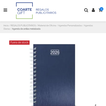
0
Inicio
REGALOS PUBLICITARIOS
Material de Oficina
Agendas Personalizadas
Agendas
Diarias
Agenda de anillas metalizada
Fuera de stock