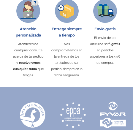
NIQUELADAS EFECTO ALUMINIO
RAYADO
Embalaje Unitario
NO
Atención
Entrega siempre
Envío gratis
Área de marcaje
70 x 80 mm
personalizada
a tiempo
El envío de los
Tipo de marcaje
Tampografía
Atenderemos
Nos
artículos será
gratis
Puedes encontrarlo en:
Agendas Diarias
cualquier consulta
comprometemos en
en pedidos
acerca de tu pedido
la entrega de los
superiores a los 99€
y
resolveremos
artículos de su
de compra.
Fecha de disponibilidad:
2026-08-13
cualquier duda
que
pedido siempre en la
tengas.
fecha asegurada.