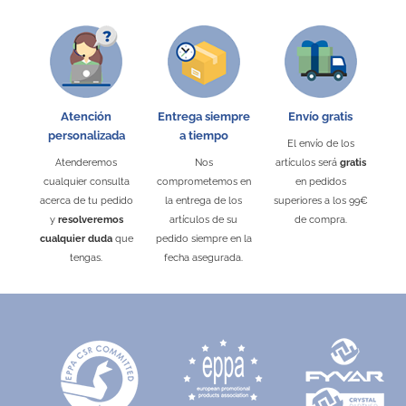
Material
Polipiel
Embalaje Unitario
SÍ
Área de marcaje
140 x 160 mm
Tipo de marcaje
Termograbado
Atención
Entrega siempre
Envío gratis
personalizada
a tiempo
Puedes encontrarlo en:
Agendas Semana Vista
El envío de los
Atenderemos
Nos
artículos será
gratis
cualquier consulta
comprometemos en
en pedidos
acerca de tu pedido
la entrega de los
superiores a los 99€
y
resolveremos
artículos de su
de compra.
cualquier duda
que
pedido siempre en la
tengas.
fecha asegurada.