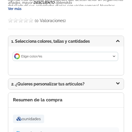
añadas, mayor
DESCUENTO
obtendrás
detallado de sus actividades diarias con visión semanal. Nuestras
Ver más
agendas semana vista se destacan por su diseño práctico y funcional.
Cada página presenta una
vista semanal completa
, con amplio
(0 Valoraciones)
espacio para anotar tus citas, tareas y recordatorios. Esta estructura te
permite tener una visión clara de tu semana de un vistazo, facilitando
la planificación y el seguimiento de tus actividades.
1. Selecciona colores, tallas y cantidades
Elige color/es
2. ¿Quieres personalizar tus artículos?
Resumen de la compra
0
unidades