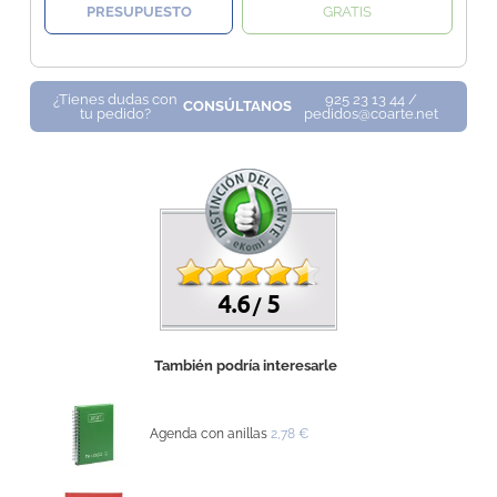
PRESUPUESTO
GRATIS
¿Tienes dudas con
925 23 13 44 /
CONSÚLTANOS
tu pedido?
pedidos@coarte.net
4.6
5
/
También podría interesarle
Agenda con anillas
2,78 €