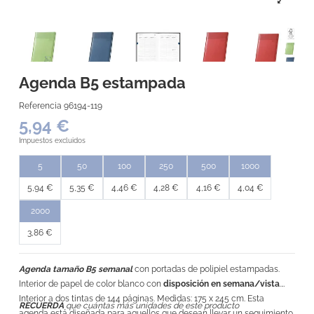
Agenda B5 estampada
Referencia
96194-119
5,94 €
Impuestos excluidos
5
50
100
250
500
1000
5,94 €
5,35 €
4,46 €
4,28 €
4,16 €
4,04 €
2000
3,86 €
Agenda tamaño B5 semanal
con portadas de polipiel estampadas.
Interior de papel de color blanco con
disposición en semana/vista
.
Interior a dos tintas de 144 páginas. Medidas: 175 x 245 cm. Esta
RECUERDA
que cuántas más unidades de este producto
agenda está diseñada para aquellos que desean llevar un seguimiento